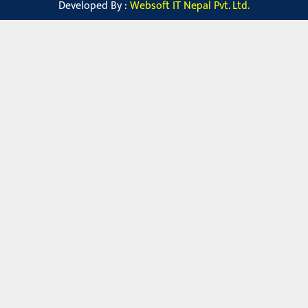
Developed By :
Websoft IT Nepal Pvt. Ltd.