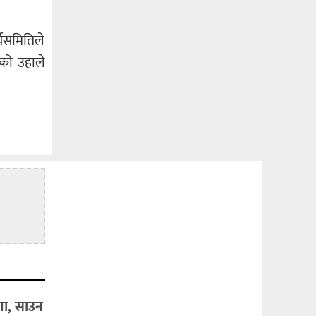
्यसमितिले
ेको उहाले
षणा, साउन