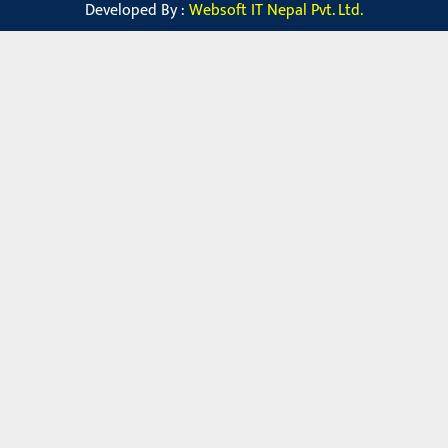
Developed By :
Websoft IT Nepal Pvt. Ltd.