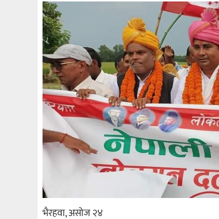
भैरहवा, असोज २४