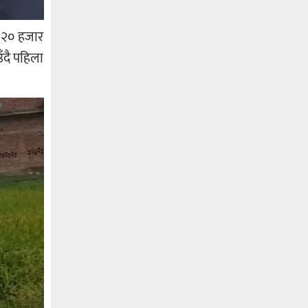
े २० हजार
ँदै पहिला