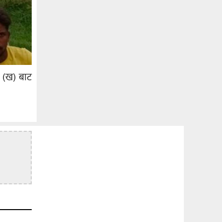
 र (ख) बाट