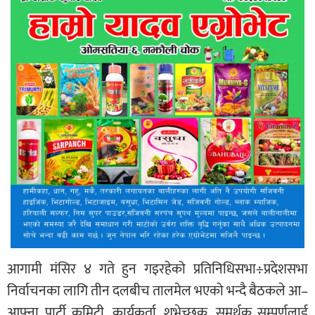
आगामी मंसिर ४ गते हुन गइरहेको प्रतिनिधिसभा÷प्रदेशसभा
निर्वाचनका लागि तीन दलबीच तालमेल भएको भन्दै बैठकले आ–
आफ्ना पार्टी कमिटी, कार्यकर्ता, शुभेच्छुक, समर्थक सम्पूर्णलाई