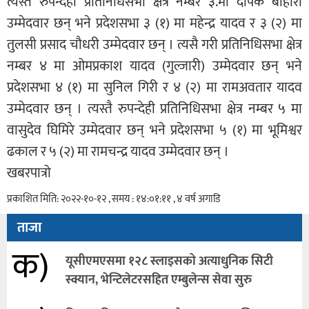
त्यस्तै रुपन्देही प्रतिनिधिसभा क्षेत्र नम्बर ३.मा दीपक बोहोरा
उम्मेदवार छन् भने प्रदेशसभा ३ (१) मा महेन्द्र यादव र ३ (२) मा
तुलसी प्रसाद चौधरी उम्मेदवार छन् । त्यसै गरी प्रतिनिधिसभा क्षेत्र
नम्बर ४ मा ओमप्रकाश यादव (गुल्जारी) उम्मेदवार छन् भने
प्रदेशसभा ४ (१) मा सुनिल गिरी र ४ (२) मा रामअवतार यादव
उम्मेदवार छन् । त्यस्तै रुपन्देही प्रतिनिधिसभा क्षेत्र नम्बर ५ मा
वासुदेव घिमिरे उम्मेदवार छन् भने प्रदेशसभा ५ (१) मा भूमिश्वर
ढकाल र ५ (२) मा रामचन्द्र यादव उम्मेदवार छन् ।
खबरपात्रो
प्रकाशित मिति: २०२२-१०-१२ , समय : १४:०१:११ , ४ वर्ष अगाडि
ताजा
क)
यूसीएमएसमा १२८ स्लाइसको अत्याधुनिक सिटी
स्क्यान, भेन्टिलेटरसहित एम्बुलेन्स सेवा सुरु