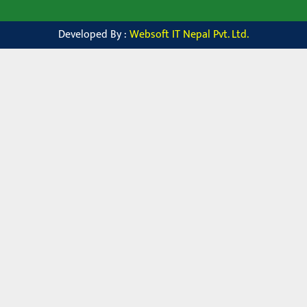
Developed By :
Websoft IT Nepal Pvt. Ltd.