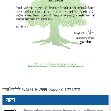
प्रकाशित मिति: २०२३-११-१७ , समय : १७:००:४४ , ३ वर्ष अगाडि
ताजा