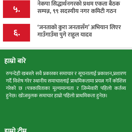
नेकपा सिद्धार्थनगरको प्रथम एकता बैठक
५.
सम्पन्न, ९९ सदस्यीय नगर कमिटी गठन
‘जनताको कुरा जनतासँग’ अभियान लिएर
६.
गाउँगाउँमा पुगे राहुल यादव
हाम्रो बारे
रुपन्देही खबरले सवै प्रकारका समाचार र सूचनालाई प्रकाशन,प्रशारण
गर्दै विशेष गरेर स्थानीय समाचारलाई प्राथमिकतामा प्रयत्न गर्ने कोशिस
गरेको छ ।पत्रकारिताका मूल्यमान्यता र जिम्मेवारी पहिलो कर्तव्य
हुनेछ। खोजमुलक समाचार हाम्रो पहिलो प्राथमिकता हुनेछ।
हाम्रो टीम