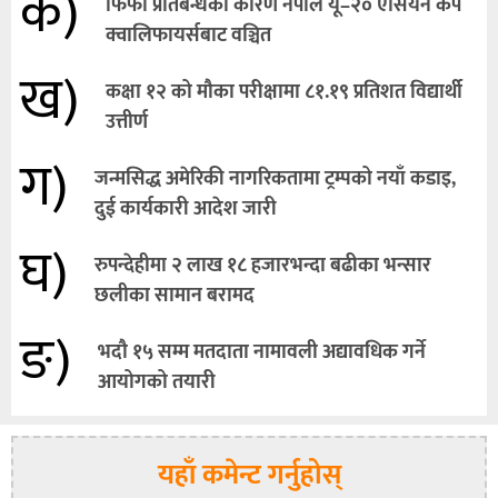
क)
फिफा प्रतिबन्धका कारण नेपाल यू–२० एसियन कप
क्वालिफायर्सबाट वञ्चित
ख)
कक्षा १२ को मौका परीक्षामा ८१.१९ प्रतिशत विद्यार्थी
उत्तीर्ण
ग)
जन्मसिद्ध अमेरिकी नागरिकतामा ट्रम्पको नयाँ कडाइ,
दुई कार्यकारी आदेश जारी
घ)
रुपन्देहीमा २ लाख १८ हजारभन्दा बढीका भन्सार
छलीका सामान बरामद
ङ)
भदौ १५ सम्म मतदाता नामावली अद्यावधिक गर्ने
आयोगको तयारी
यहाँ कमेन्ट गर्नुहोस्