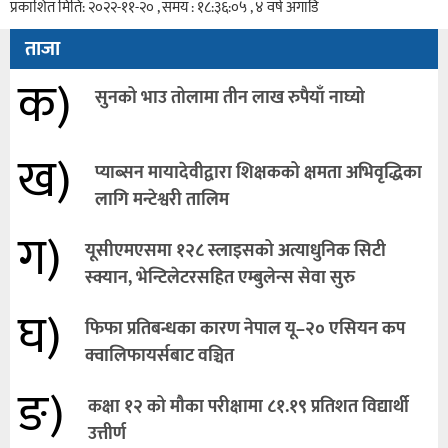
प्रकाशित मिति: २०२२-११-२० , समय : १८:३६:०५ , ४ वर्ष अगाडि
ताजा
क)
सुनको भाउ तोलामा तीन लाख रुपैयाँ नाघ्यो
ख)
प्याब्सन मायादेवीद्वारा शिक्षकको क्षमता अभिवृद्धिका
लागि मन्टेश्वरी तालिम
ग)
यूसीएमएसमा १२८ स्लाइसको अत्याधुनिक सिटी
स्क्यान, भेन्टिलेटरसहित एम्बुलेन्स सेवा सुरु
घ)
फिफा प्रतिबन्धका कारण नेपाल यू–२० एसियन कप
क्वालिफायर्सबाट वञ्चित
ङ)
कक्षा १२ को मौका परीक्षामा ८१.१९ प्रतिशत विद्यार्थी
उत्तीर्ण