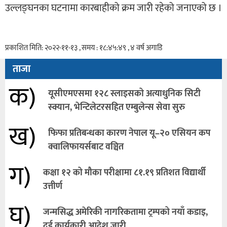
उल्लङ्घनका घटनामा कारबाहीको क्रम जारी रहेको जनाएको छ ।
प्रकाशित मिति: २०२२-११-१३ , समय : १८:४५:४९ , ४ वर्ष अगाडि
ताजा
क)
यूसीएमएसमा १२८ स्लाइसको अत्याधुनिक सिटी
स्क्यान, भेन्टिलेटरसहित एम्बुलेन्स सेवा सुरु
ख)
फिफा प्रतिबन्धका कारण नेपाल यू–२० एसियन कप
क्वालिफायर्सबाट वञ्चित
ग)
कक्षा १२ को मौका परीक्षामा ८१.१९ प्रतिशत विद्यार्थी
उत्तीर्ण
घ)
जन्मसिद्ध अमेरिकी नागरिकतामा ट्रम्पको नयाँ कडाइ,
दुई कार्यकारी आदेश जारी