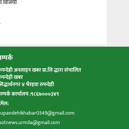
ढा विजयी
ा
म्पर्क
रुपन्देही अनलाइन खबर प्रा.लि द्धारा संचालित
रुपन्देही खबर
सिद्धार्थनगर ४ भैरहवा रुपन्देही
सम्पर्क कार्यालय :९८६७०००३४९
इमेल:
rupandehikhabar0349@gmail.com
hotnews.urmila@gmail.com