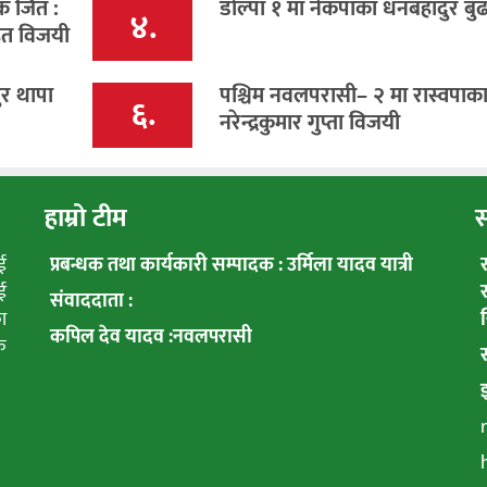
िक जित :
डोल्पा १ मा नेकपाका धनबहादुर बु
४.
ित विजयी
ुर थापा
पश्चिम नवलपरासी– २ मा रास्वपाक
६.
नरेन्द्रकुमार गुप्ता विजयी
हाम्रो टीम
स
ई
प्रबन्धक तथा कार्यकारी सम्पादक : उर्मिला यादव यात्री
ई
संवाददाता :
ा
कपिल देव यादव :नवलपरासी
क