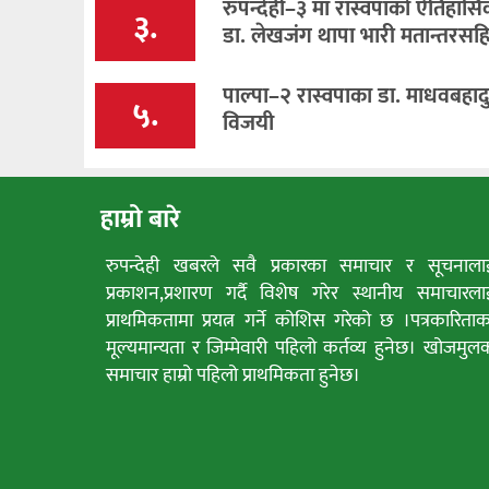
रुपन्देही–३ मा रास्वपाको ऐतिहास
३.
डा. लेखजंग थापा भारी मतान्तरसह
पाल्पा–२ रास्वपाका डा. माधवबहाद
५.
विजयी
हाम्रो बारे
रुपन्देही खबरले सवै प्रकारका समाचार र सूचनाला
प्रकाशन,प्रशारण गर्दै विशेष गरेर स्थानीय समाचारला
प्राथमिकतामा प्रयत्न गर्ने कोशिस गरेको छ ।पत्रकारिताक
मूल्यमान्यता र जिम्मेवारी पहिलो कर्तव्य हुनेछ। खोजमुल
समाचार हाम्रो पहिलो प्राथमिकता हुनेछ।