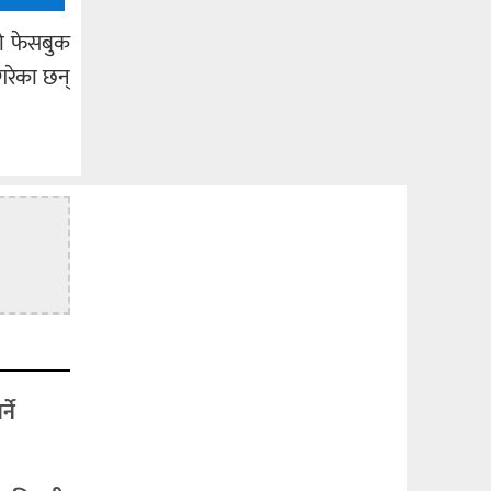
को फेसबुक
 गरेका छन्
ने