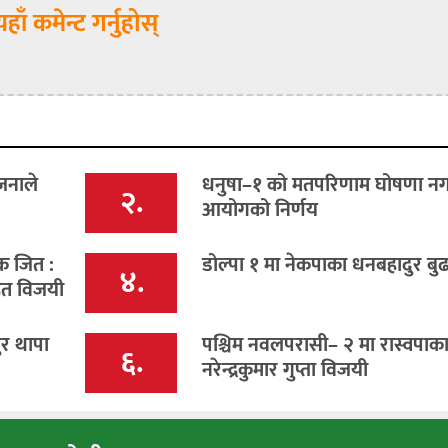
यहाँ कमेन्ट गर्नुहोस्
जनाले
धनुषा–१ को मतपरिणाम घोषणा नगर्
२.
आयोगको निर्णय
िक जित :
डोल्पा १ मा नेकपाका धनबहादुर बु
४.
ित विजयी
ुर थापा
पश्चिम नवलपरासी– २ मा रास्वपाक
६.
नरेन्द्रकुमार गुप्ता विजयी