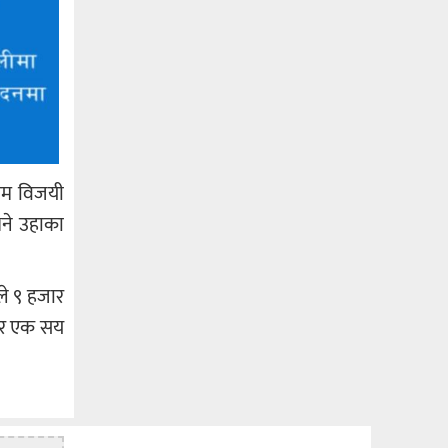
ौतम विजयी
भने उहाका
ीले ९ हजार
जार एक सय