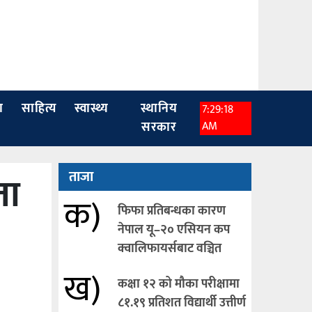
ा
साहित्य
स्वास्थ्य
स्थानिय
7:29:19
सरकार
AM
ता
ताजा
क)
फिफा प्रतिबन्धका कारण
नेपाल यू–२० एसियन कप
क्वालिफायर्सबाट वञ्चित
ख)
कक्षा १२ को मौका परीक्षामा
८१.१९ प्रतिशत विद्यार्थी उत्तीर्ण