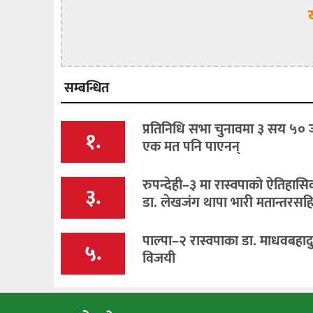
सम्बन्धित
प्रतिनिधि सभा चुनावमा ३ सय ५० 
१.
एक मत पनि पाएनन्
रुपन्देही–३ मा रास्वपाको ऐतिहास
३.
डा. लेखजंग थापा भारी मतान्तरसह
पाल्पा–२ रास्वपाका डा. माधवबहाद
५.
विजयी