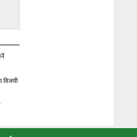
ने
ढा विजयी
ा