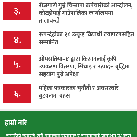
रोजगारी गुम्ने चिन्तामा कर्मचारीको आन्दोलन,
३.
कोटहीमाई गाउँपालिका कार्यालयमा
तालाबन्दी
रूपन्देहीका १८ उत्कृष्ट विद्यार्थी ल्यापटपसहित
४.
सम्मानित
ओमसतिया–४ द्वारा किसानलाई कृषि
५.
उपकरण वितरण, सिँचाइ र उत्पादन वृद्धिमा
सहयोग पुग्ने अपेक्षा
महिला पत्रकारका चुनौती र अवसरबारे
६.
बुटवलमा बहस
हाम्रो बारे
रुपन्देही खबरले सवै प्रकारका समाचार र सूचनालाई प्रकाशन,प्रशारण